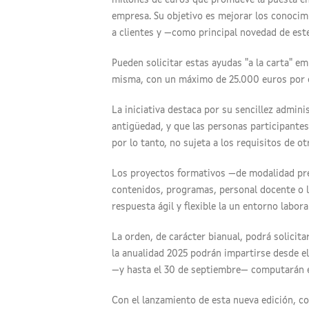
millones de euros que promueve la puesta en
empresa. Su objetivo es mejorar los conocimie
a clientes y —como principal novedad de este
Pueden solicitar estas ayudas "a la carta" 
misma, con un máximo de 25.000 euros por 
La iniciativa destaca por su sencillez admini
antigüedad, y que las personas participantes
por lo tanto, no sujeta a los requisitos de o
Los proyectos formativos —de modalidad pre
contenidos, programas, personal docente o l
respuesta ágil y flexible la un entorno labor
La orden, de carácter bianual, podrá solicita
la anualidad 2025 podrán impartirse desde el
—y hasta el 30 de septiembre— computarán e
Con el lanzamiento de esta nueva edición, co