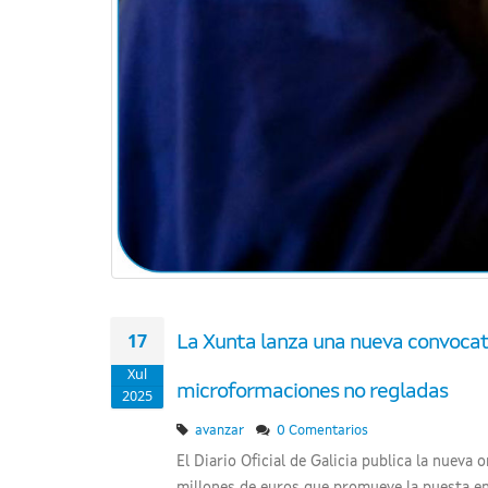
17
La Xunta lanza una nueva convocat
Xul
microformaciones no regladas
2025
avanzar
0 Comentarios
El Diario Oficial de Galicia publica la nuev