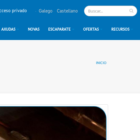
cceso privado
Galego
Castellano
AXUDAS
NOVAS
ESCAPARATE
OFERTAS
RECURSOS
INICIO