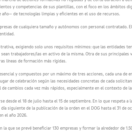
 marcha de acciones formativas no regladas y de corta duración a dem
ntos y competencias de sus plantillas, con el foco en los ámbitos digi
 año— de tecnologías limpias y eficientes en el uso de recursos.
empresas de cualquiera tamaño y autónomos con personal contratado. E
entidad.
strativa, exigiendo solo unos requisitos mínimos: que las entidades te
 sean trabajadores/las en activo de la misma. Otra de sus principales 
tras líneas de formación más rígidas.
sencial y compuestos por un máximo de tres acciones, cada una de ent
ugar de celebración según las necesidades concretas de cada solicita
al de cambios cada vez más rápidos, especialmente en el contexto de la 
rse desde el 18 de julio hasta el 15 de septiembre. En lo que respeta a 
 día siguiente de la publicación de la orden en el DOG hasta el 31 de 
n el año 2026.
n la que se prevé beneficiar 130 empresas y formar la alrededor de 1.