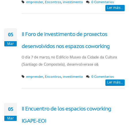
,
,
emprender
Encontros
investimento
0 Comentarios
Ler máis...
05
II Foro de investimento de proxectos
Mar
desenvolvidos nos espazos coworking
Edificio Museo da Cidade da Cultura
O día 7 de marzo, no
(Santiago de Compostela),
desenvolverase o&
,
,
emprender
Encontros
investimento
0 Comentarios
Ler máis...
05
II Encuentro de los espacios coworking
Mar
IGAPE-EOI