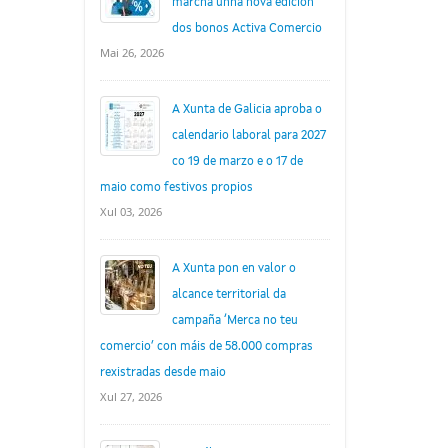
marcha unha nova edición
dos bonos Activa Comercio
Mai 26, 2026
A Xunta de Galicia aproba o
calendario laboral para 2027
co 19 de marzo e o 17 de
maio como festivos propios
Xul 03, 2026
A Xunta pon en valor o
alcance territorial da
campaña ‘Merca no teu
comercio’ con máis de 58.000 compras
rexistradas desde maio
Xul 27, 2026