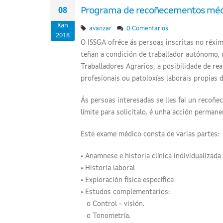
08
Programa de recoñecementos médi
Xan
avanzar
0 Comentarios
2018
O ISSGA ofréce ás persoas inscritas no réxi
teñan a condición de traballador autónomo, q
Traballadores Agrarios, a posibilidade de r
profesionais ou patoloxías laborais propias d
Ás persoas interesadas se lles fai un recoñ
límite para solicitalo, é unha acción perman
Este exame médico consta de varias partes:
• Anamnese e historia clínica individualizada
• Historia laboral
• Exploración física específica
• Estudos complementarios:
o Control - visión.
o Tonometría.