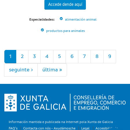
Accede dende aquí
Especialidades:
alimentación animal
productos para animales
Páxinas
1
2
3
4
5
6
7
8
9
seguinte ›
última »
Información mantida e publicada na Internet pola Xunta de Galicia
FAQ's
Contacta con nós - Axudámosche
Legal
Accesibilidade