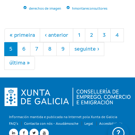
derechos de imagen
hmontareconsultores
Páxinas
« primeira
‹ anterior
1
2
3
4
5
6
7
8
9
seguinte ›
última »
Información mantida e publicada na Internet pola Xunta de Galicia
FAQ's
Contacta con nós - Axudámosche
Legal
Accesibilidade