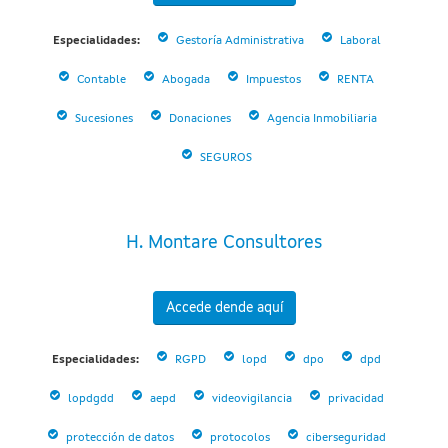
Especialidades:
Gestoría Administrativa
Laboral
Contable
Abogada
Impuestos
RENTA
Sucesiones
Donaciones
Agencia Inmobiliaria
SEGUROS
H. Montare Consultores
Accede dende aquí
Especialidades:
RGPD
lopd
dpo
dpd
lopdgdd
aepd
videovigilancia
privacidad
protección de datos
protocolos
ciberseguridad