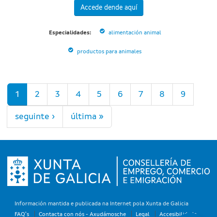
Accede dende aquí
Especialidades:
alimentación animal
productos para animales
Páxinas
1
2
3
4
5
6
7
8
9
seguinte ›
última »
Información mantida e publicada na Internet pola Xunta de Galicia
FAQ's
Contacta con nós - Axudámosche
Legal
Accesibilidade