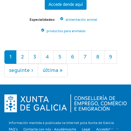
Accede dende aquí
Especialidades:
alimentación animal
productos para animales
Páxinas
1
2
3
4
5
6
7
8
9
seguinte ›
última »
Información mantida e publicada na Internet pola Xunta de Galicia
FAQ's
Contacta con nós - Axudámosche
Legal
Accesibilidade