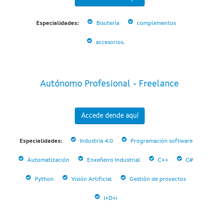
Especialidades:
Bisutería
complementos
accesorios.
Autónomo Profesional - Freelance
Accede dende aquí
Especialidades:
Industria 4.0
Programación software
Automatización
Enxeñeiro Industrial
C++
C#
Python
Visión Artificial
Gestión de proxectos
I+D+i