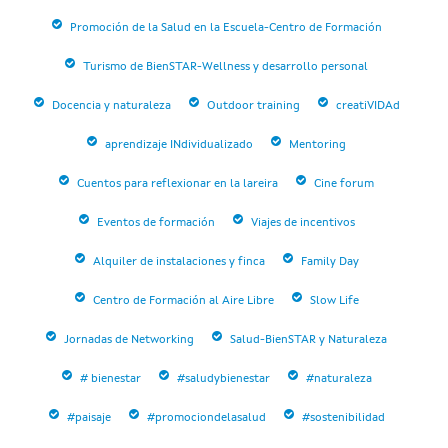
Promoción de la Salud en la Escuela-Centro de Formación
Turismo de BienSTAR-Wellness y desarrollo personal
Docencia y naturaleza
Outdoor training
creatiVIDAd
aprendizaje INdividualizado
Mentoring
Cuentos para reflexionar en la lareira
Cine forum
Eventos de formación
Viajes de incentivos
Alquiler de instalaciones y finca
Family Day
Centro de Formación al Aire Libre
Slow Life
Jornadas de Networking
Salud-BienSTAR y Naturaleza
# bienestar
#saludybienestar
#naturaleza
#paisaje
#promociondelasalud
#sostenibilidad