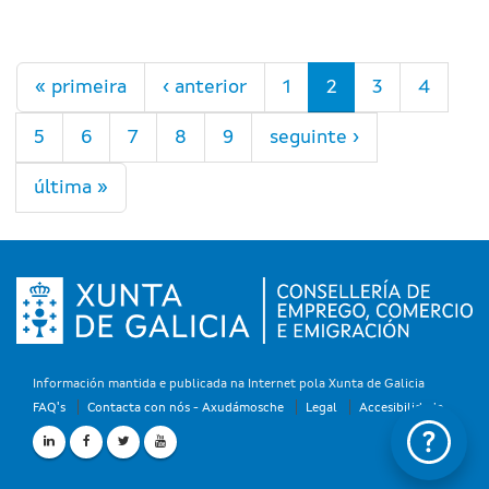
Páxinas
« primeira
‹ anterior
1
2
3
4
5
6
7
8
9
seguinte ›
última »
Información mantida e publicada na Internet pola Xunta de Galicia
FAQ's
Contacta con nós - Axudámosche
Legal
Accesibilidade