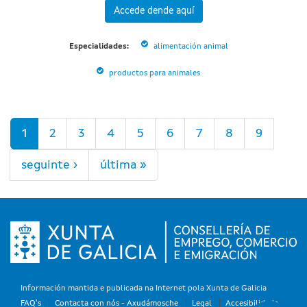
Accede dende aquí
Especialidades:
alimentación animal
productos para animales
Páxinas
1
2
3
4
5
6
7
8
9
seguinte ›
última »
Información mantida e publicada na Internet pola Xunta de Galicia
FAQ's
Contacta con nós - Axudámosche
Legal
Accesibilidade