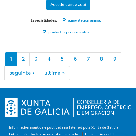
Accede dende aquí
Especialidades:
alimentación animal
productos para animales
Páxinas
1
2
3
4
5
6
7
8
9
seguinte ›
última »
Información mantida e publicada na Internet pola Xunta de Galicia
FAQ's
Contacta con nós - Axudámosche
Legal
Accesibilidade