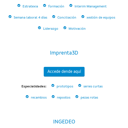
Estratexia
formación
Interim Management
Semana laboral 4 días
Conciliación
xestión de equipos
Liderazgo
Motivación
Imprenta3D
Accede dende aquí
Especialidades:
prototipos
series curtas
recambios
repostos
pezas rotas
INGEDEO