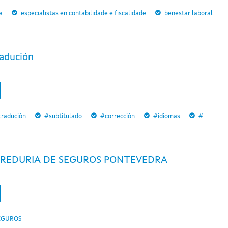
a
especialistas en contabilidade e fiscalidade
benestar laboral
adución
tradución
#subtitulado
#corrección
#idiomas
#
REDURIA DE SEGUROS PONTEVEDRA
EGUROS