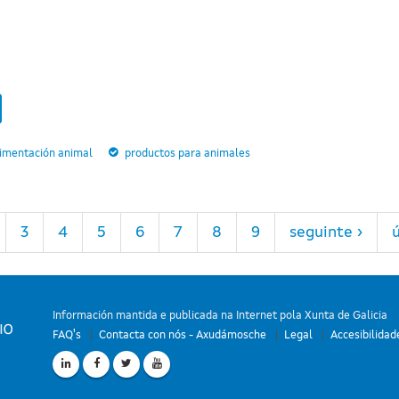
limentación animal
productos para animales
3
4
5
6
7
8
9
seguinte ›
ú
Información mantida e publicada na Internet pola Xunta de Galicia
FAQ's
Contacta con nós - Axudámosche
Legal
Accesibilidad