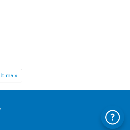
ltima »
e