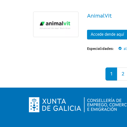
AnimalVit
Accede dende aquí
Especialidades:
a
Páxinas
1
2