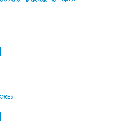
seño gráfico
artesanía
ilustración
ORES