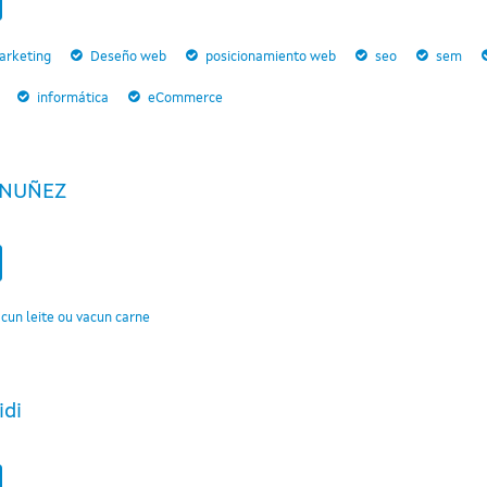
arketing
Deseño web
posicionamiento web
seo
sem
informática
eCommerce
 NUÑEZ
cun leite ou vacun carne
idi