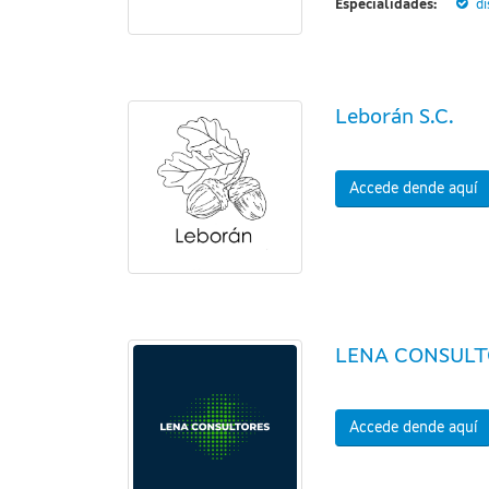
Especialidades:
di
Leborán S.C.
Accede dende aquí
LENA CONSULT
Accede dende aquí