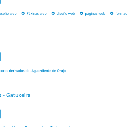
eseño web
Páxinas web
diseño web
páginas web
formac
cores derivados del Aguardiente de Orujo
 - Gatuxeira