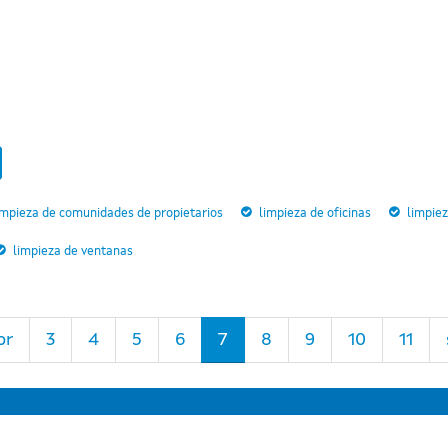
impieza de comunidades de propietarios
limpieza de oficinas
limpie
limpieza de ventanas
or
3
4
5
6
7
8
9
10
11
Información mantida e publicada na Internet pola Xunta de Galicia