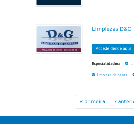
Limpiezas D&G
Accede dende aquí
Especialidades:
L
limpieza de casas
Páxinas
« primeira
‹ anteri