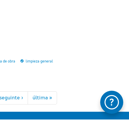
za de obra
limpieza general
seguinte ›
última »