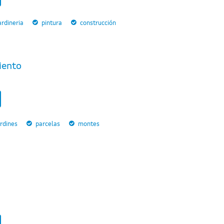
rdineria
pintura
construcción
iento
rdines
parcelas
montes