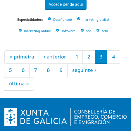
Accede dende aquí
Especialidades:
Deseño web
marketing dixital
marketing online
software
seo
sem
Páxinas
« primeira
‹ anterior
1
2
3
4
5
6
7
8
9
seguinte ›
última »