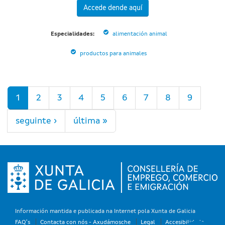
Accede dende aquí
Especialidades:
alimentación animal
productos para animales
Páxinas
1
2
3
4
5
6
7
8
9
seguinte ›
última »
Información mantida e publicada na Internet pola Xunta de Galicia
FAQ's
Contacta con nós - Axudámosche
Legal
Accesibilidade