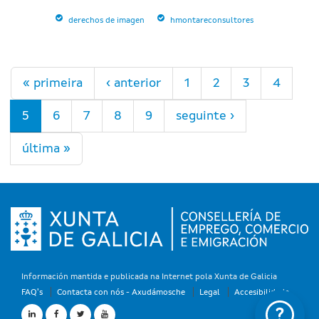
derechos de imagen
hmontareconsultores
Páxinas
« primeira
‹ anterior
1
2
3
4
5
6
7
8
9
seguinte ›
última »
Información mantida e publicada na Internet pola Xunta de Galicia
FAQ's
Contacta con nós - Axudámosche
Legal
Accesibilidade