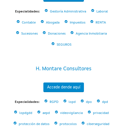
Especialidades:
Gestoría Administrativa
Laboral
Contable
Abogada
Impuestos
RENTA
Sucesiones
Donaciones
Agencia Inmobiliaria
SEGUROS
H. Montare Consultores
Accede dende aquí
Especialidades:
RGPD
lopd
dpo
dpd
lopdgdd
aepd
videovigilancia
privacidad
protección de datos
protocolos
ciberseguridad