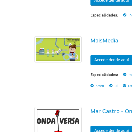
Accede dende aquí
Especialidades:
in
MaisMedia
Accede dende aquí
Especialidades:
ma
smm
ui
ux
Mar Castro - On
Accede dende aquí