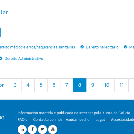
llar
reito médico e erros/neglixencias sanitarias
Dereito hereditario
Me
Dereito Administrativo
or
3
4
5
6
7
8
9
10
11
Información mantida e publicada na Internet pola Xunta de Galicia
FAQ's
Contacta con nós - Axudámosche
Legal
Accesibilidad