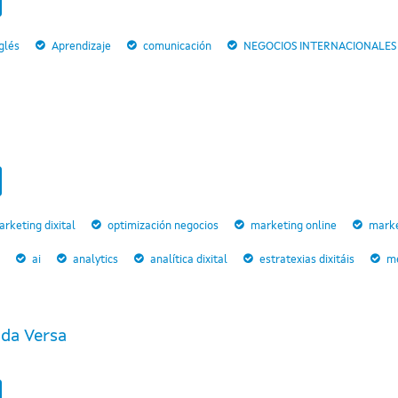
glés
Aprendizaje
comunicación
NEGOCIOS INTERNACIONALES
rketing dixital
optimización negocios
marketing online
marke
ai
analytics
analítica dixital
estratexias dixitáis
me
da Versa