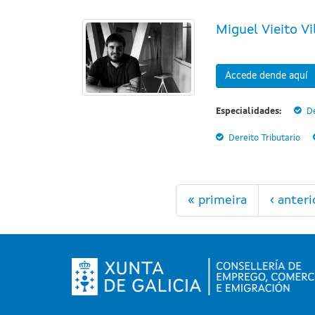
Miguel Vieito Vi
Accede dende aquí
Especialidades:
De
Dereito Tributario
Páxinas
« primeira
‹ anteri