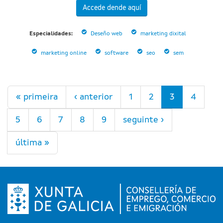
Accede dende aquí
Especialidades:
Deseño web
marketing dixital
marketing online
software
seo
sem
Páxinas
« primeira
‹ anterior
1
2
3
4
5
6
7
8
9
seguinte ›
última »