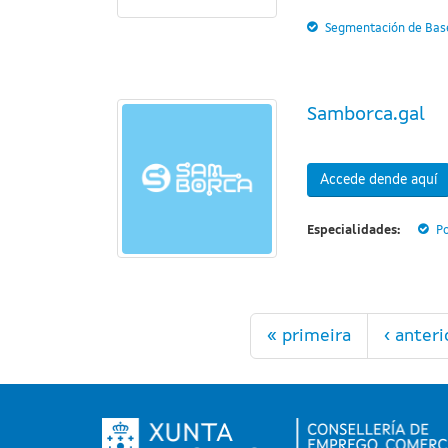
Segmentación de Base
Samborca.gal
Accede dende aquí
Especialidades:
Po
Páxinas
« primeira
‹ anteri