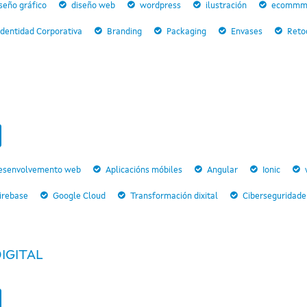
seño gráfico
diseño web
wordpress
ilustración
ecommm
Identidad Corporativa
Branding
Packaging
Envases
Reto
esenvolvemento web
Aplicacións móbiles
Angular
Ionic
irebase
Google Cloud
Transformación dixital
Ciberseguridade
IGITAL