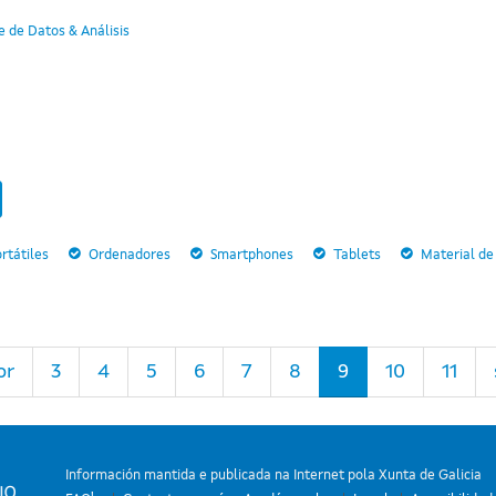
 de Datos & Análisis
rtátiles
Ordenadores
Smartphones
Tablets
Material de
or
3
4
5
6
7
8
9
10
11
Información mantida e publicada na Internet pola Xunta de Galicia