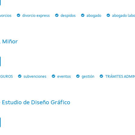
vorcios
divorcio express
despidos
abogado
abogado labo
l Miñor
EGUROS
subvenciones
eventos
gestión
TRÁMITES ADMIN
e Estudio de Diseño Gráfico