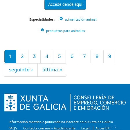
Accede dende aquí
Especialidades:
alimentación animal
productos para animales
Páxinas
1
2
3
4
5
6
7
8
9
seguinte ›
última »
Información mantida e publicada na Internet pola Xunta de Galicia
FAQ's
Contacta con nós - Axudámosche
Legal
Accesibilidade