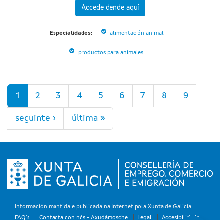
Accede dende aquí
Especialidades:
alimentación animal
productos para animales
Páxinas
1
2
3
4
5
6
7
8
9
seguinte ›
última »
Información mantida e publicada na Internet pola Xunta de Galicia
FAQ's
Contacta con nós - Axudámosche
Legal
Accesibilidade