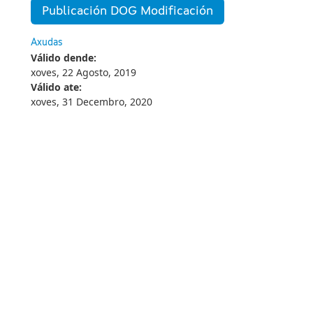
Publicación DOG Modificación
Axudas
Válido dende:
xoves, 22 Agosto, 2019
Válido ate:
xoves, 31 Decembro, 2020
Información mantida e publicada na Internet pola Xunta de Galicia
FAQ's
Contacta con nós - Axudámosche
Legal
Accesibilidad