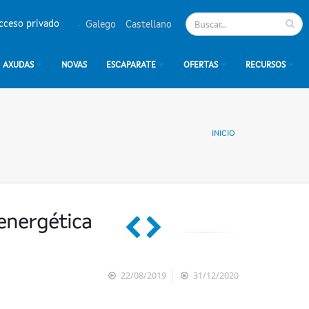
cceso privado
Galego
Castellano
AXUDAS
NOVAS
ESCAPARATE
OFERTAS
RECURSOS
INICIO
energética
22/08/2019
31/12/2020