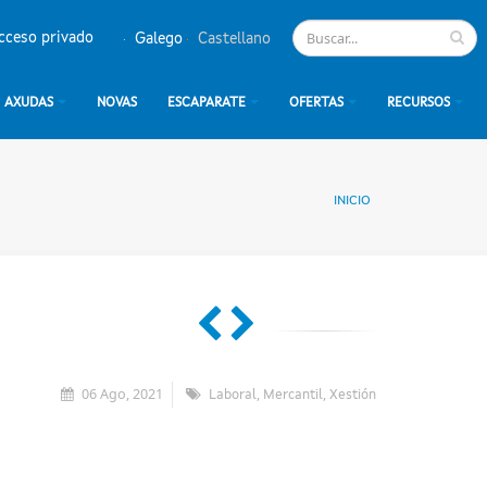
cceso privado
Galego
Castellano
AXUDAS
NOVAS
ESCAPARATE
OFERTAS
RECURSOS
INICIO
06 Ago, 2021
,
,
Laboral
Mercantil
Xestión