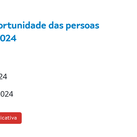
rtunidade das persoas
2024
24
2024
icativa