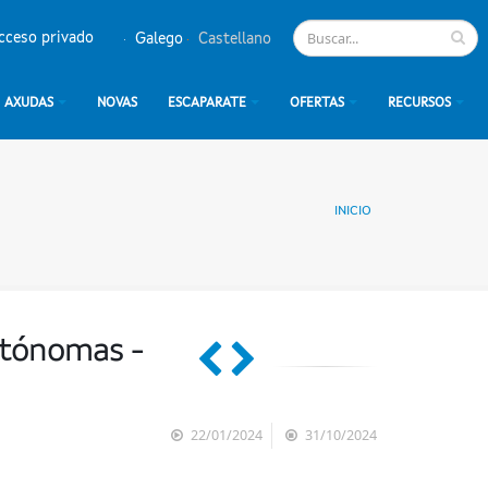
cceso privado
Galego
Castellano
AXUDAS
NOVAS
ESCAPARATE
OFERTAS
RECURSOS
INICIO
utónomas -
22/01/2024
31/10/2024