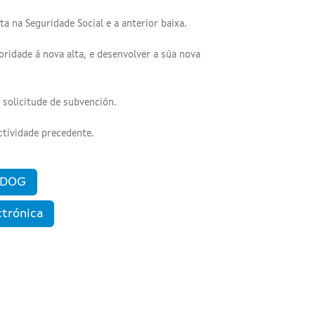
a na Seguridade Social e a anterior baixa.
ioridade á nova alta, e desenvolver a súa nova
a solicitude de subvención.
ctividade precedente.
n DOG
ctrónica