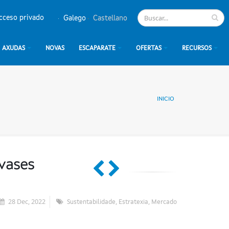
cceso privado
Galego
Castellano
AXUDAS
NOVAS
ESCAPARATE
OFERTAS
RECURSOS
INICIO
nvases
28 Dec, 2022
,
,
Sustentabilidade
Estratexia
Mercado