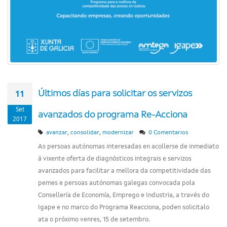
11
Últimos días para solicitar os servizos
Set
avanzados do programa Re-Acciona
2017
,
,
avanzar
consolidar
modernizar
0 Comentarios
As persoas autónomas interesadas en acollerse de inmediato
á vixente oferta de diagnósticos integrais e servizos
avanzados para facilitar a mellora da competitividade das
pemes e persoas autónomas galegas convocada pola
Consellería de Economía, Emprego e Industria, a través do
Igape e no marco do Programa Reacciona, poden solicitalo
ata o próximo venres, 15 de setembro.