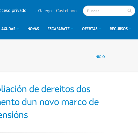
cceso privado
Galego
Castellano
AXUDAS
NOVAS
ESCAPARATE
OFERTAS
RECURSOS
INICIO
liación de dereitos dos
emento dun novo marco de
ensións