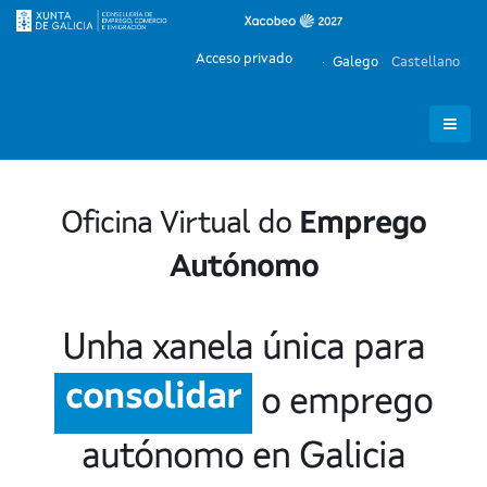
Acceso privado
Galego
Castellano
Oficina Virtual do
Emprego
mellorar
Autónomo
facilitar
Unha xanela única para
consolidar
o emprego
impulsar
autónomo en Galicia
apoiar