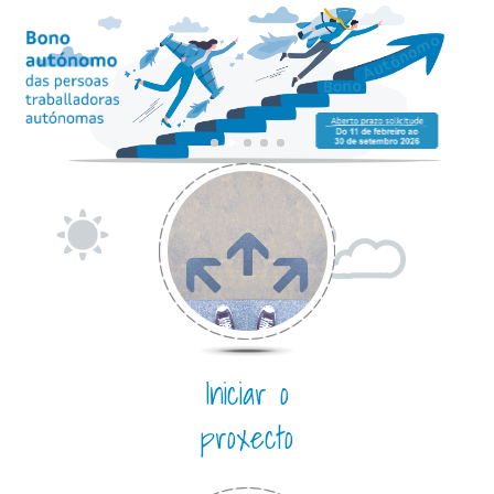
fomentar
axudar
mellorar
Iniciar o
proxecto