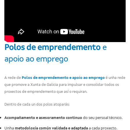
Polos de emprendemento
e
apoio ao emprego
A rede de
Polos de emprendemento e apoio ao emprego
é unha rede
que promove a Xunta de Galicia para impulsar e consolidar todos os
proxectos de emprendemento que así o requiran.
Dentro de cada un dos polos atoparás:
do seu persoal técnico.
Acompañamento e asesoramento continuo
Unha
a cada proxecto.
metodoloxía común validada e adaptada