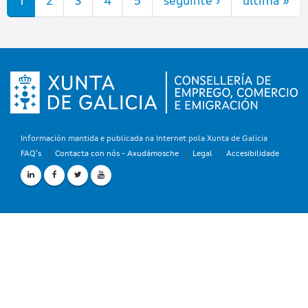
1
2
3
4
5
seguinte ›
última »
Información mantida e publicada na Internet pola Xunta de Galicia
FAQ's
Contacta con nós - Axudámosche
Legal
Accesibilidade