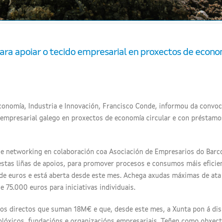
para apoiar o tecido empresarial en proxectos de econ
Economía, Industria e Innovación, Francisco Conde, informou da convoc
o empresarial galego en proxectos de economía circular e con préstamo
de networking en colaboración coa Asociación de Empresarios do Barc
estas liñas de apoios, para promover procesos e consumos máis eficie
de euros e está aberta desde este mes. Achega axudas máximas de ata
 75.000 euros para iniciativas individuais.
mos directos que suman 18M€ e que, desde este mes, a Xunta pon á dis
lóxicos, fundacións e organizacións empresariais. Teñen como obxect