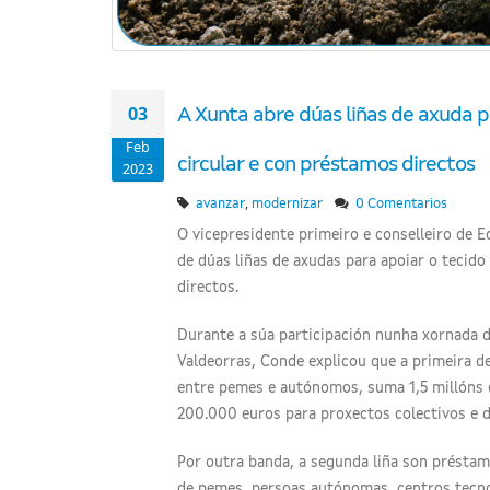
03
A Xunta abre dúas liñas de axuda 
Feb
circular e con préstamos directos
2023
,
avanzar
modernizar
0 Comentarios
O vicepresidente primeiro e conselleiro de 
de dúas liñas de axudas para apoiar o tecid
directos.
Durante a súa participación nunha xornada 
Valdeorras, Conde explicou que a primeira d
entre pemes e autónomos, suma 1,5 millóns 
200.000 euros para proxectos colectivos e de
Por outra banda, a segunda liña son présta
de pemes, persoas autónomas, centros tecno